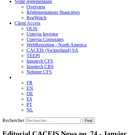
Veille réglementaire
Overview
Réglementations financières
RegWatch
Client Access
OLIS
Uptevia Investor
Uptevia Corporates
WebReporting - North America
CACEIS (Switzerland) SA
TEEPI
Innotech CFS
Innotech CBS
Nehmer CFS
FR
EN
DE
ES
PT
NL
Rechercher
Find
Editorial CACEIS News no. 74 - Janvier