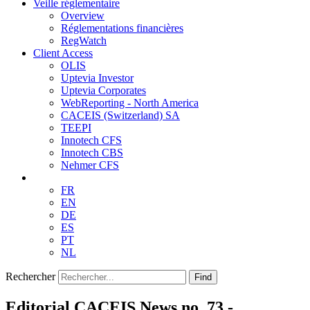
Veille réglementaire
Overview
Réglementations financières
RegWatch
Client Access
OLIS
Uptevia Investor
Uptevia Corporates
WebReporting - North America
CACEIS (Switzerland) SA
TEEPI
Innotech CFS
Innotech CBS
Nehmer CFS
FR
EN
DE
ES
PT
NL
Rechercher
Find
Editorial CACEIS News no. 73 -