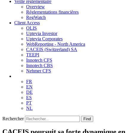
Veille réglementaire
Overview
Réglementations financières
RegWatch
Client Access
OLIS
Uptevia Investor
Uptevia Corporates
WebReporting - North America
CACEIS (Switzerland) SA
TEEPI
Innotech CFS
Innotech CBS
Nehmer CFS
FR
EN
DE
ES
PT
NL
Rechercher
Find
CACEIS poursuit sa forte dynamique en