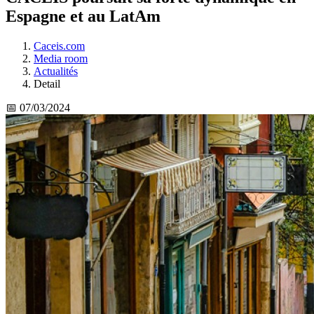
Espagne et au LatAm
Caceis.com
Media room
Actualités
Detail
📅 07/03/2024