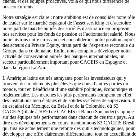
clients, et des équipes proactives, voilà ce qui nous différencie de
nos concurrents.
Notre stratégie est claire : notre ambition est de consolider notre rôle
de leader sur le marché espagnol de l’asset servicing et d´accroitre
notre part de marché auprès des sociétés d'assurance en proposant
nos services pour les fonds de pension et l’actionnariat salarié. Nous
poursuivrons notre croissance et consoliderons notre position auprès
des acteurs du Private Equity, tirant parti de l’expertise reconnue du
Groupe dans ce domaine. Enfin, nous comptons développer notre
activité de conservation auprès des banques internationales, un
secteur particulièrement important pour CACEIS en Espagne et
dans la région LatAm.
L'Amérique latine est très attrayante pour les investisseurs qui y
trouvent des rendements plus élevés que dans d’autres parties du
monde, tout en bénéficiant d’une stabilité politique, économique et
réglementaire. Les marchés les plus performants comptent en effet
des institutions bien établies et de solides systèmes de supervision. Il
en est ainsi du Mexique, du Brésil et de la Colombie, où S3
CACEIS (filiale à 50/50 de CACEIS et Banco Santander) s’appuie
sur des équipes très performantes dans chacun de ces trois pays. Au
titre des développements en cours, mentionnons S3 CACEIS Brésil
qui finalise actuellement une refonte des outils technologiques, pour
développer une offre clairement différenciante, tout en accueillant de