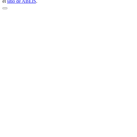
el
sitio de ABEIS
.