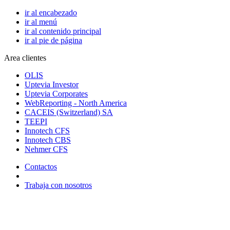
ir al encabezado
ir al menú
ir al contenido principal
ir al pie de página
Area clientes
OLIS
Uptevia Investor
Uptevia Corporates
WebReporting - North America
CACEIS (Switzerland) SA
TEEPI
Innotech CFS
Innotech CBS
Nehmer CFS
Contactos
Trabaja con nosotros