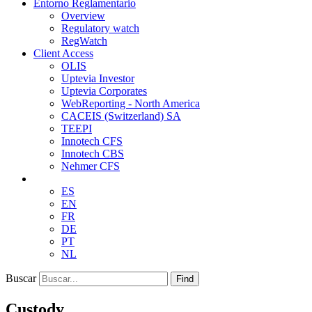
Entorno Reglamentario
Overview
Regulatory watch
RegWatch
Client Access
OLIS
Uptevia Investor
Uptevia Corporates
WebReporting - North America
CACEIS (Switzerland) SA
TEEPI
Innotech CFS
Innotech CBS
Nehmer CFS
ES
EN
FR
DE
PT
NL
Buscar
Find
Custody