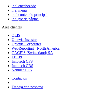
ir al encabezado
ir al menú
ir al contenido principal
ir al pie de página
Area clientes
OLIS
Uptevia Investor
Uptevia Corporates
WebReporting - North America
CACEIS (Switzerland) SA
TEEPI
Innotech CFS
Innotech CBS
Nehmer CFS
Contactos
Trabaja con nosotros