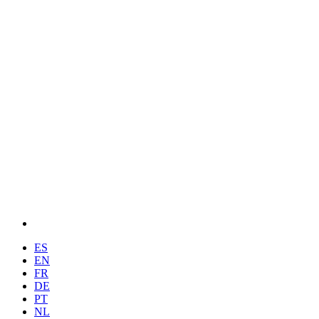
ES
EN
FR
DE
PT
NL