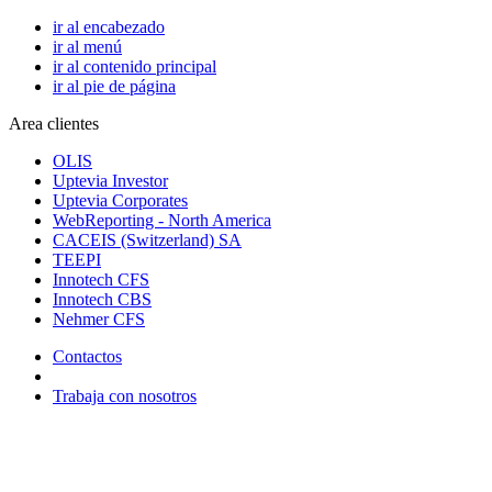
ir al encabezado
ir al menú
ir al contenido principal
ir al pie de página
Area clientes
OLIS
Uptevia Investor
Uptevia Corporates
WebReporting - North America
CACEIS (Switzerland) SA
TEEPI
Innotech CFS
Innotech CBS
Nehmer CFS
Contactos
Trabaja con nosotros