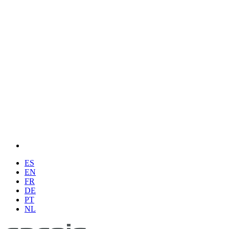
ES
EN
FR
DE
PT
NL