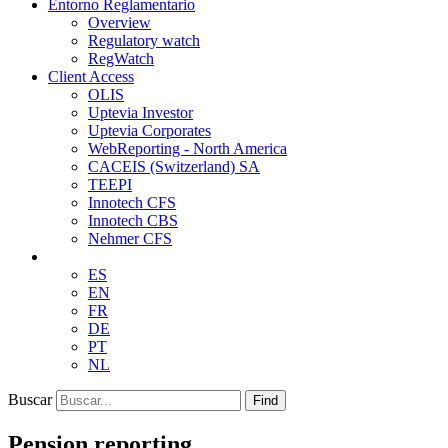
Entorno Reglamentario
Overview
Regulatory watch
RegWatch
Client Access
OLIS
Uptevia Investor
Uptevia Corporates
WebReporting - North America
CACEIS (Switzerland) SA
TEEPI
Innotech CFS
Innotech CBS
Nehmer CFS
ES
EN
FR
DE
PT
NL
Buscar
Find
Pension reporting