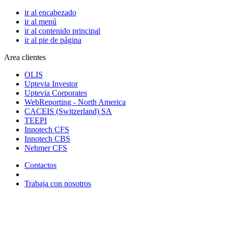
ir al encabezado
ir al menú
ir al contenido principal
ir al pie de página
Area clientes
OLIS
Uptevia Investor
Uptevia Corporates
WebReporting - North America
CACEIS (Switzerland) SA
TEEPI
Innotech CFS
Innotech CBS
Nehmer CFS
Contactos
Trabaja con nosotros