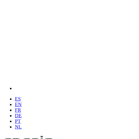
ES
EN
FR
DE
PT
NL