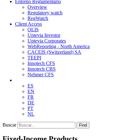
Entorno Reglamentario
Overview
Regulatory watch
RegWatch
Client Access
OLIS
Uptevia Investor
Uptevia Corporates
WebReporting - North America
CACEIS (Switzerland) SA
TEEPI
Innotech CFS
Innotech CBS
Nehmer CFS
ES
EN
FR
DE
PT
NL
Buscar
Find
Fixed-Income Products