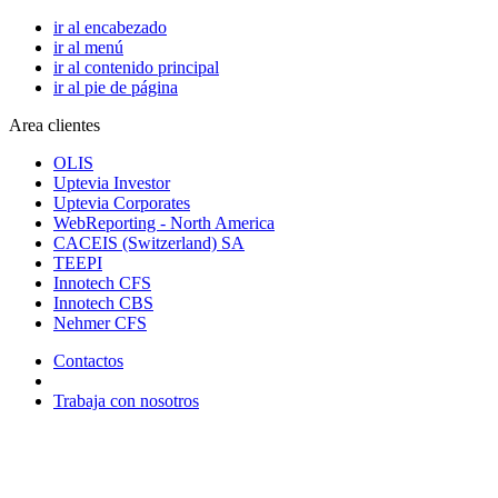
ir al encabezado
ir al menú
ir al contenido principal
ir al pie de página
Area clientes
OLIS
Uptevia Investor
Uptevia Corporates
WebReporting - North America
CACEIS (Switzerland) SA
TEEPI
Innotech CFS
Innotech CBS
Nehmer CFS
Contactos
Trabaja con nosotros