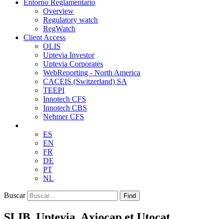
Entorno Reglamentario
Overview
Regulatory watch
RegWatch
Client Access
OLIS
Uptevia Investor
Uptevia Corporates
WebReporting - North America
CACEIS (Switzerland) SA
TEEPI
Innotech CFS
Innotech CBS
Nehmer CFS
ES
EN
FR
DE
PT
NL
Buscar
Find
SLIB, Uptevia, Axiocap et Utocat