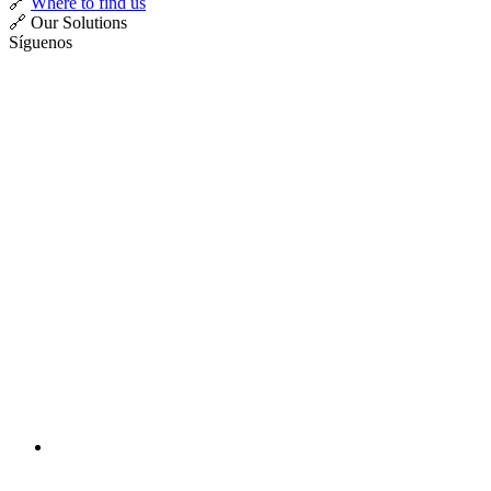
🔗
Where to find us
🔗 Our Solutions
Síguenos