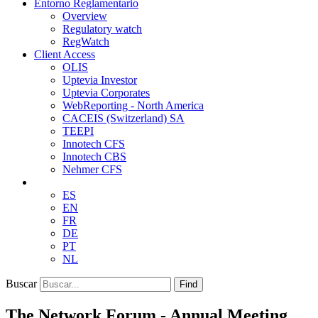
Entorno Reglamentario
Overview
Regulatory watch
RegWatch
Client Access
OLIS
Uptevia Investor
Uptevia Corporates
WebReporting - North America
CACEIS (Switzerland) SA
TEEPI
Innotech CFS
Innotech CBS
Nehmer CFS
ES
EN
FR
DE
PT
NL
Buscar
Find
The Network Forum - Annual Meeting