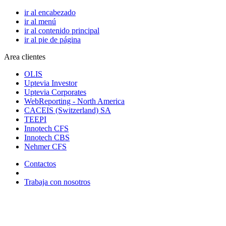
ir al encabezado
ir al menú
ir al contenido principal
ir al pie de página
Area clientes
OLIS
Uptevia Investor
Uptevia Corporates
WebReporting - North America
CACEIS (Switzerland) SA
TEEPI
Innotech CFS
Innotech CBS
Nehmer CFS
Contactos
Trabaja con nosotros