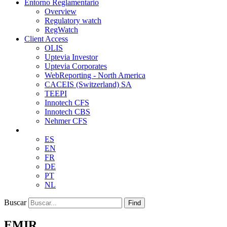
Entorno Reglamentario
Overview
Regulatory watch
RegWatch
Client Access
OLIS
Uptevia Investor
Uptevia Corporates
WebReporting - North America
CACEIS (Switzerland) SA
TEEPI
Innotech CFS
Innotech CBS
Nehmer CFS
ES
EN
FR
DE
PT
NL
Buscar
Find
EMIR