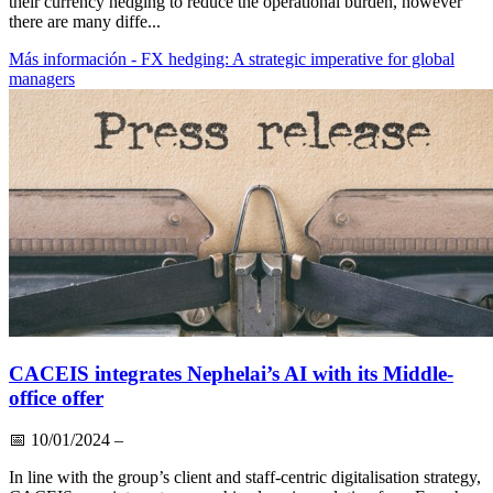
their currency hedging to reduce the operational burden, however
there are many diffe...
Más información
- FX hedging: A strategic imperative for global
managers
CACEIS integrates Nephelai’s AI with its Middle-
office offer
📅
10/01/2024
–
In line with the group’s client and staff-centric digitalisation strategy,