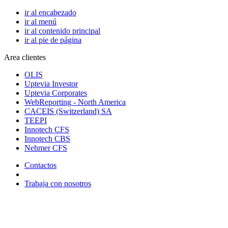
ir al encabezado
ir al menú
ir al contenido principal
ir al pie de página
Area clientes
OLIS
Uptevia Investor
Uptevia Corporates
WebReporting - North America
CACEIS (Switzerland) SA
TEEPI
Innotech CFS
Innotech CBS
Nehmer CFS
Contactos
Trabaja con nosotros