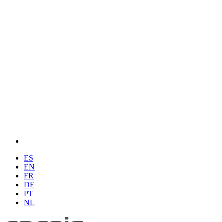
ES
EN
FR
DE
PT
NL