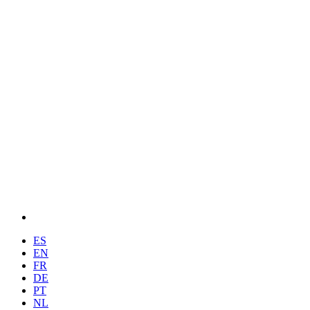
ES
EN
FR
DE
PT
NL