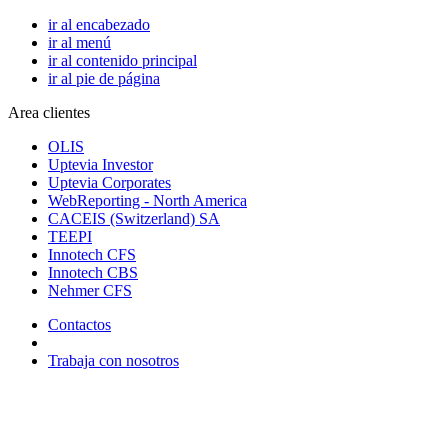
ir al encabezado
ir al menú
ir al contenido principal
ir al pie de página
Area clientes
OLIS
Uptevia Investor
Uptevia Corporates
WebReporting - North America
CACEIS (Switzerland) SA
TEEPI
Innotech CFS
Innotech CBS
Nehmer CFS
Contactos
Trabaja con nosotros