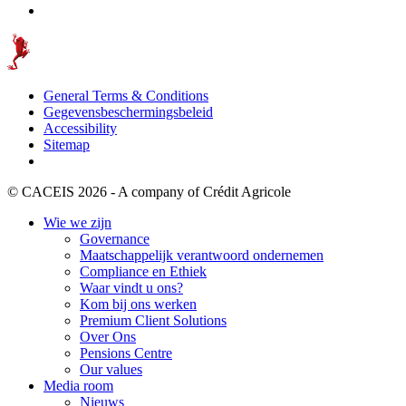
General Terms & Conditions
Gegevensbeschermingsbeleid
Accessibility
Sitemap
© CACEIS 2026 - A company of Crédit Agricole
Wie we zijn
Governance
Maatschappelijk verantwoord ondernemen
Compliance en Ethiek
Waar vindt u ons?
Kom bij ons werken
Premium Client Solutions
Over Ons
Pensions Centre
Our values
Media room
Nieuws