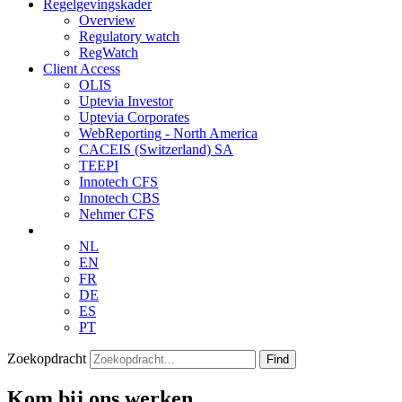
Regelgevingskader
Overview
Regulatory watch
RegWatch
Client Access
OLIS
Uptevia Investor
Uptevia Corporates
WebReporting - North America
CACEIS (Switzerland) SA
TEEPI
Innotech CFS
Innotech CBS
Nehmer CFS
NL
EN
FR
DE
ES
PT
Zoekopdracht
Find
Kom bij ons werken