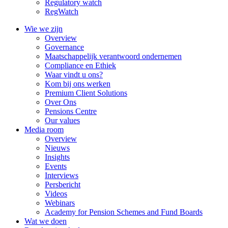
Regulatory watch
RegWatch
Wie we zijn
Overview
Governance
Maatschappelijk verantwoord ondernemen
Compliance en Ethiek
Waar vindt u ons?
Kom bij ons werken
Premium Client Solutions
Over Ons
Pensions Centre
Our values
Media room
Overview
Nieuws
Insights
Events
Interviews
Persbericht
Videos
Webinars
Academy for Pension Schemes and Fund Boards
Wat we doen