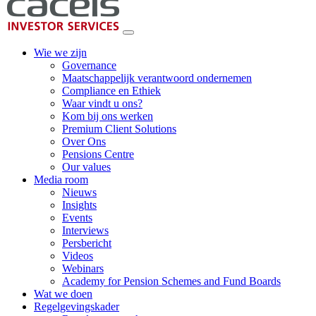
Wie we zijn
Governance
Maatschappelijk verantwoord ondernemen
Compliance en Ethiek
Waar vindt u ons?
Kom bij ons werken
Premium Client Solutions
Over Ons
Pensions Centre
Our values
Media room
Nieuws
Insights
Events
Interviews
Persbericht
Videos
Webinars
Academy for Pension Schemes and Fund Boards
Wat we doen
Regelgevingskader