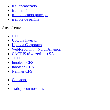
ir al encabezado
ir al menú
ir al contenido principal
ir al pie de página
Area clientes
OLIS
Uptevia Investor
Uptevia Corporates
WebReporting - North America
CACEIS (Switzerland) SA
TEEPI
Innotech CFS
Innotech CBS
Nehmer CFS
Contactos
Trabaja con nosotros