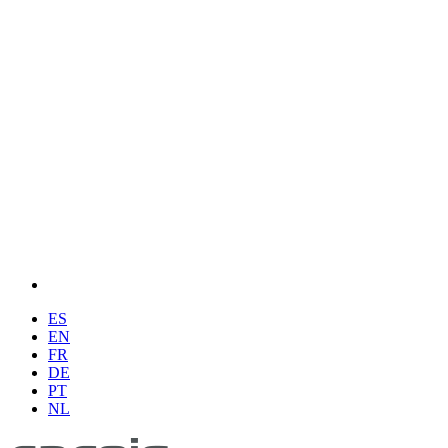
ES
EN
FR
DE
PT
NL