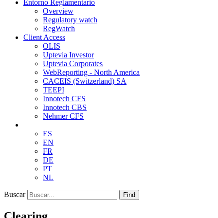
Entorno Reglamentario
Overview
Regulatory watch
RegWatch
Client Access
OLIS
Uptevia Investor
Uptevia Corporates
WebReporting - North America
CACEIS (Switzerland) SA
TEEPI
Innotech CFS
Innotech CBS
Nehmer CFS
ES
EN
FR
DE
PT
NL
Buscar
Find
Clearing